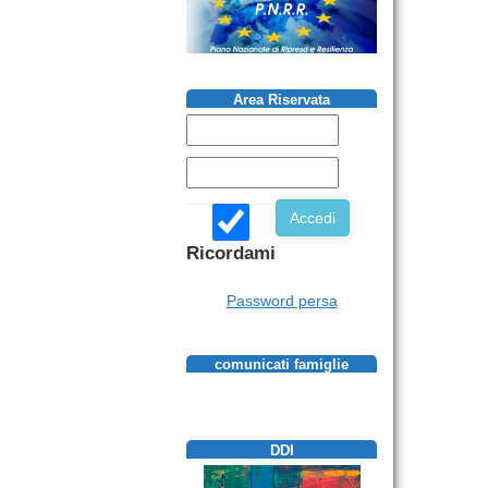
Area Riservata
Ricordami
Password persa
comunicati famiglie
DDI