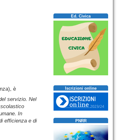
Ed. Civica
enza), è
Iscrizioni online
del servizio. Nel
 scolastico
 umane. In
i efficienza e di
PNRR