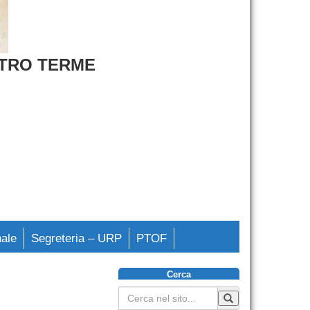
ETRO TERME
nale
Segreteria – URP
PTOF
Cerca