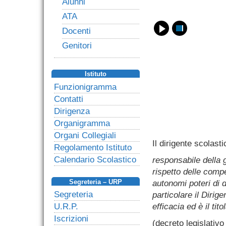
Alunni
ATA
Docenti
Genitori
Istituto
Funzionigramma
Contatti
Dirigenza
Organigramma
Organi Collegiali
Il dirigente scolast
Regolamento Istituto
Calendario Scolastico
responsabile della g
rispetto delle compe
autonomi poteri di 
Segreteria – URP
Segreteria
particolare il Dirig
efficacia ed è il tit
U.R.P.
Iscrizioni
(decreto legislativo